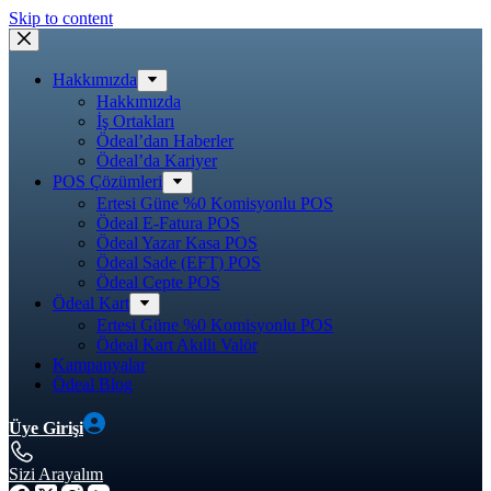
Skip to content
Hakkımızda
Hakkımızda
İş Ortakları
Ödeal’dan Haberler
Ödeal’da Kariyer
POS Çözümleri
Ertesi Güne %0 Komisyonlu POS
Ödeal E-Fatura POS
Ödeal Yazar Kasa POS
Ödeal Sade (EFT) POS
Ödeal Cepte POS
Ödeal Kart
Ertesi Güne %0 Komisyonlu POS
Ödeal Kart Akıllı Valör
Kampanyalar
Ödeal Blog
Üye Girişi
Sizi Arayalım