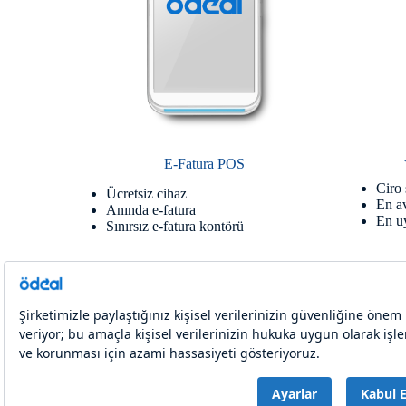
E-Fatura POS
Ciro 
Ücretsiz cihaz
En a
Anında e-fatura
En uy
Sınırsız e-fatura kontörü