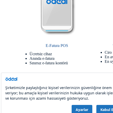
E-Fatura POS
Ciro 
Ücretsiz cihaz
En a
Anında e-fatura
En uy
Sınırsız e-fatura kontörü