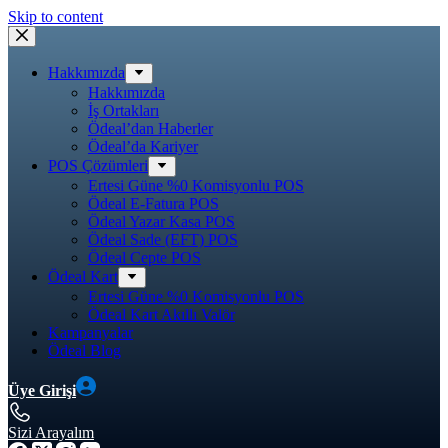
Skip to content
Hakkımızda
Hakkımızda
İş Ortakları
Ödeal’dan Haberler
Ödeal’da Kariyer
POS Çözümleri
Ertesi Güne %0 Komisyonlu POS
Ödeal E-Fatura POS
Ödeal Yazar Kasa POS
Ödeal Sade (EFT) POS
Ödeal Cepte POS
Ödeal Kart
Ertesi Güne %0 Komisyonlu POS
Ödeal Kart Akıllı Valör
Kampanyalar
Ödeal Blog
Üye Girişi
Sizi Arayalım