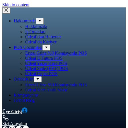
Skip to content
Hakkımızda
Hakkımızda
İş Ortakları
Ödeal’dan Haberler
Ödeal’da Kariyer
POS Çözümleri
Ertesi Güne %0 Komisyonlu POS
Ödeal E-Fatura POS
Ödeal Yazar Kasa POS
Ödeal Sade (EFT) POS
Ödeal Cepte POS
Ödeal Kart
Ertesi Güne %0 Komisyonlu POS
Ödeal Kart Akıllı Valör
Kampanyalar
Ödeal Blog
Üye Girişi
Sizi Arayalım