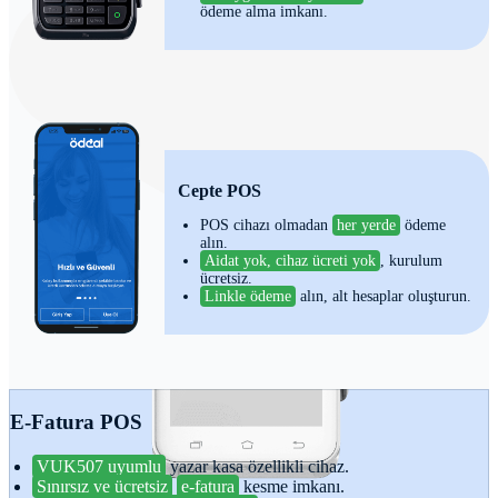
ödeme alma imkanı.
Cepte POS
POS cihazı olmadan
her yerde
ödeme
alın.
Aidat yok, cihaz ücreti yok
, kurulum
ücretsiz.
Linkle ödeme
alın, alt hesaplar oluşturun.
E-Fatura POS
VUK507 uyumlu
yazar kasa özellikli cihaz.
Sınırsız ve ücretsiz
e-fatura
kesme imkanı.