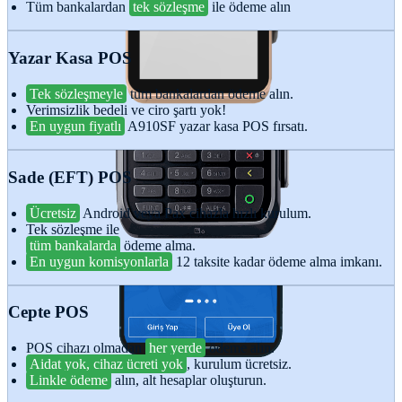
Tüm bankalardan
tek sözleşme
ile ödeme alın
Yazar Kasa POS
Tek sözleşmeyle
tüm bankalardan ödeme alın.
Verimsizlik bedeli ve ciro şartı yok!
En uygun fiyatlı
A910SF yazar kasa POS fırsatı.
Sade (EFT) POS
Ücretsiz
Android veya Pax cihazla hızlı kurulum.
Tek sözleşme ile
tüm bankalarda
ödeme alma.
En uygun komisyonlarla
12 taksite kadar ödeme alma imkanı.
Cepte POS
POS cihazı olmadan
her yerde
ödeme alın.
Aidat yok, cihaz ücreti yok
, kurulum ücretsiz.
Linkle ödeme
alın, alt hesaplar oluşturun.