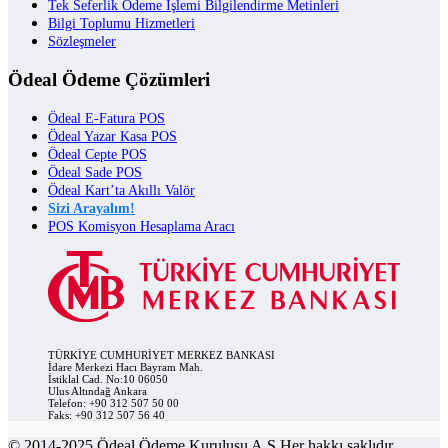
Tek Seferlik Ödeme İşlemi Bilgilendirme Metinleri
Bilgi Toplumu Hizmetleri
Sözleşmeler
Ödeal Ödeme Çözümleri
Ödeal E-Fatura POS
Ödeal Yazar Kasa POS
Ödeal Cepte POS
Ödeal Sade POS
Ödeal Kart’ta Akıllı Valör
Sizi Arayalım!
POS Komisyon Hesaplama Aracı
TÜRKİYE CUMHURİYET MERKEZ BANKASI
İdare Merkezi Hacı Bayram Mah.
İstiklal Cad. No:10 06050
Ulus Altındağ Ankara
Telefon: +90 312 507 50 00
Faks: +90 312 507 56 40
© 2014-2025 Ödeal Ödeme Kuruluşu A.Ş Her hakkı saklıdır.