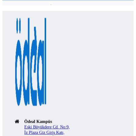
Ödeal Kampüs
Eski Büyükdere Cd. No:9,
İz Plaza Giz Giriş Katı,