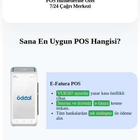
POS Hizmetlerine Özel
7/24 Çağrı Merkezi
Sana En Uygun POS Hangisi?
E-Fatura POS
VUK507 uyumlu
yazar kasa özellikli
cihaz.
Sınırsız ve ücretsiz
e-fatura
kesme
imkanı.
Tüm bankalardan
tek sözleşme
ile ödeme
alın