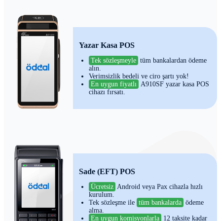
Yazar Kasa POS
Tek sözleşmeyle
tüm bankalardan ödeme
alın.
Verimsizlik bedeli ve ciro şartı yok!
En uygun fiyatlı
A910SF yazar kasa POS
cihazı fırsatı.
Sade (EFT) POS
Ücretsiz
Android veya Pax cihazla hızlı
kurulum.
Tek sözleşme ile
tüm bankalarda
ödeme
alma.
En uygun komisyonlarla
12 taksite kadar