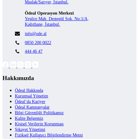
Maslak/Sarıyer, İstanbul.
Ödeal Operasyon Merkezi
Yeşilce Mah. Destegül Sok. No:1/A,
Kağıthane, İstanbul.
info@ode.al
0850 200 0022
444 46 47
Hakkımızda
Ödeal Hakkında
Kurumsal Yönetim
Ödeal’da Kariyer
Ödeal Kampanyalar
Bilgi Güvenliği Politikamız
Kalite Belgemiz
Kişisel Verilerin Korunması
Şikayet Yönetimi
Fiziksel Kullanıcı Bilgilendirme Metni