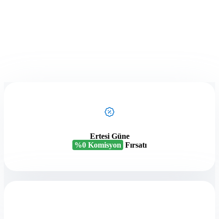
Ertesi Güne
%0 Komisyon
Fırsatı