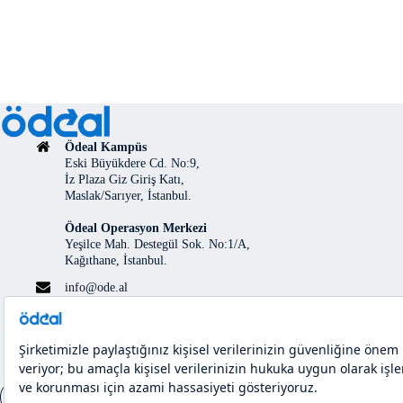
Ödeal Kampüs
Eski Büyükdere Cd. No:9,
İz Plaza Giz Giriş Katı,
Maslak/Sarıyer, İstanbul.
Ödeal Operasyon Merkezi
Yeşilce Mah. Destegül Sok. No:1/A,
Kağıthane, İstanbul.
info@ode.al
0850 200 0022
444 46 47