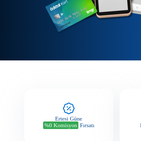
Ertesi Güne
%0 Komisyon
Fırsatı