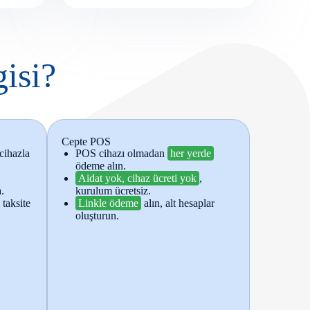
isi?
Cepte POS
cihazla
POS cihazı olmadan
her yerde
ödeme alın.
Aidat yok, cihaz ücreti yok
,
.
kurulum ücretsiz.
taksite
Linkle ödeme
alın, alt hesaplar
oluşturun.