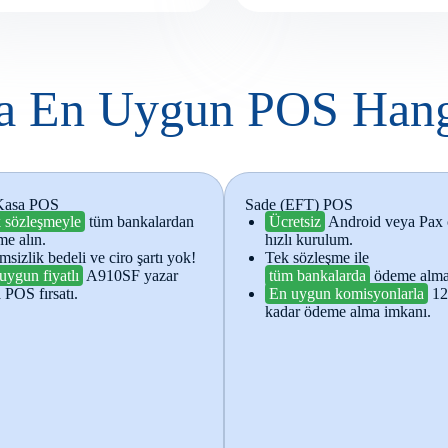
a En Uygun POS Hang
Kasa POS
Sade (EFT) POS
 sözleşmeyle
tüm bankalardan
Ücretsiz
Android veya Pax 
e alın.
hızlı kurulum.
msizlik bedeli ve ciro şartı yok!
Tek sözleşme ile
uygun fiyatlı
A910SF yazar
tüm bankalarda
ödeme alma
 POS fırsatı.
En uygun komisyonlarla
12 
kadar ödeme alma imkanı.