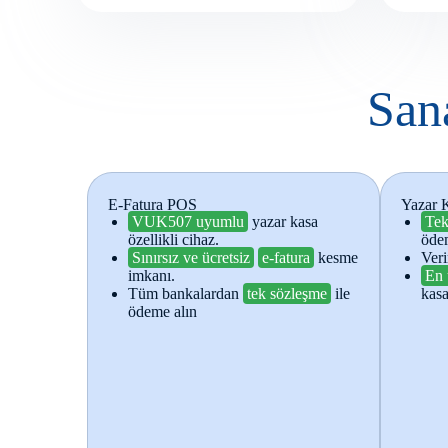
San
E-Fatura POS
Yazar 
VUK507 uyumlu
yazar kasa
Tek
özellikli cihaz.
ödem
Sınırsız ve ücretsiz
e-fatura
kesme
Veri
imkanı.
En 
Tüm bankalardan
tek sözleşme
ile
kasa
ödeme alın