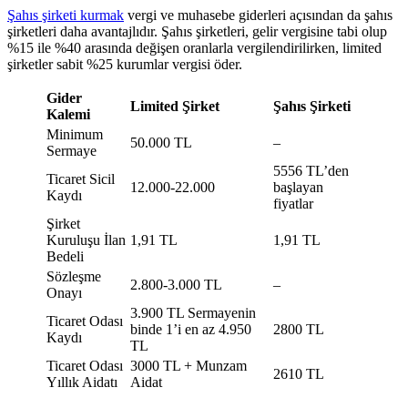
Şahıs şirketi kurmak
vergi ve muhasebe giderleri açısından da şahıs
şirketleri daha avantajlıdır. Şahıs şirketleri, gelir vergisine tabi olup
%15 ile %40 arasında değişen oranlarla vergilendirilirken, limited
şirketler sabit %25 kurumlar vergisi öder.
Gider
Limited Şirket
Şahıs Şirketi
Kalemi
Minimum
50.000 TL
–
Sermaye
5556 TL’den
Ticaret Sicil
12.000-22.000
başlayan
Kaydı
fiyatlar
Şirket
Kuruluşu İlan
1,91 TL
1,91 TL
Bedeli
Sözleşme
2.800-3.000 TL
–
Onayı
3.900 TL Sermayenin
Ticaret Odası
binde 1’i en az 4.950
2800 TL
Kaydı
TL
Ticaret Odası
3000 TL + Munzam
2610 TL
Yıllık Aidatı
Aidat