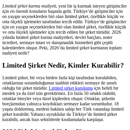
Limited şirket kurma maliyeti
, yeni bir iş kurmak isteyen girişimciler
için en önemli konuların başında gelir. Türkiye’de girişimciler için
en yaygın seçeneklerden biri olan limited şirket, özellikle küçük ve
orta ölçekli işletmeler tarafından tercih edilir. Türkiye’de girişimciler
için en yaygın seçeneklerden biri olan limited şirket, özellikle küçük
ve orta ölçekli işletmeler için tercih edilen bir şirket türüdür. 2026
yılında limited şirket kurma maliyetleri, devlet harçları, noter
ücretleri, sermaye tutarı ve danışmanlık hizmetleri gibi çeşitli
kalemlerden oluşur. Peki, 2026’da limited şirket kurmanın toplam
maliyeti nedir?
Limited Şirket Nedir, Kimler Kurabilir?
Limited şirket, bir veya birden fazla kişi tarafından kurulabilen,
ortaklarının sorumluluğunun taahhüt ettikleri sermaye ile sınırlı
olduğu bir şirket türüdür.
Limited şirket kurulumu
için belirli bir
meslek ya da özel izin gerektirmez. En fazla 50 ortaklı olabilir,
ortaklar bireyler veya tüzel kişilerden oluşur. Ortaklar, şirketin
borçlarından yalnızca koydukları sermaye kadar sorumludur. 18
yaşını doldurmuş, medeni haklara sahip her Türk vatandaşı limited
şirket kurabilir. Yabancı uyruklular da Türkiye’de limited şirket
kurabilir, ancak bazı sektörlerde kısıtlamalarla karşılaşır.