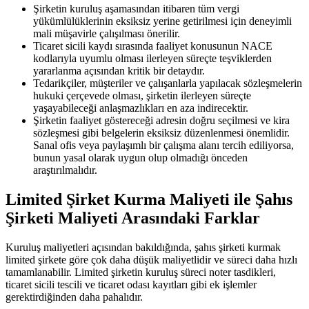
Şirketin kuruluş aşamasından itibaren tüm vergi
yükümlülüklerinin eksiksiz yerine getirilmesi için deneyimli
mali müşavirle çalışılması önerilir.
Ticaret sicili kaydı sırasında faaliyet konusunun NACE
kodlarıyla uyumlu olması ilerleyen süreçte teşviklerden
yararlanma açısından kritik bir detaydır.
Tedarikçiler, müşteriler ve çalışanlarla yapılacak sözleşmelerin
hukuki çerçevede olması, şirketin ilerleyen süreçte
yaşayabileceği anlaşmazlıkları en aza indirecektir.
Şirketin faaliyet göstereceği adresin doğru seçilmesi ve kira
sözleşmesi gibi belgelerin eksiksiz düzenlenmesi önemlidir.
Sanal ofis veya paylaşımlı bir çalışma alanı tercih ediliyorsa,
bunun yasal olarak uygun olup olmadığı önceden
araştırılmalıdır.
Limited Şirket Kurma Maliyeti ile Şahıs
Şirketi Maliyeti Arasındaki Farklar
Kuruluş maliyetleri açısından bakıldığında, şahıs şirketi kurmak
limited şirkete göre çok daha düşük maliyetlidir ve süreci daha hızlı
tamamlanabilir. Limited şirketin kuruluş süreci noter tasdikleri,
ticaret sicili tescili ve ticaret odası kayıtları gibi ek işlemler
gerektirdiğinden daha pahalıdır.