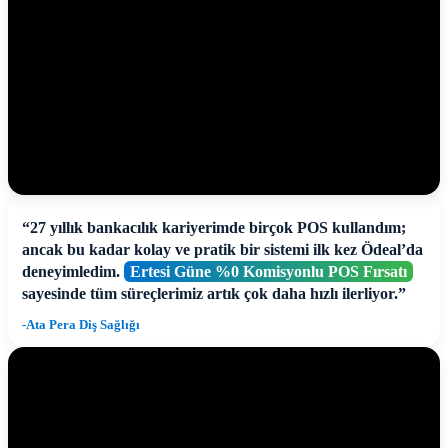
“27 yıllık bankacılık kariyerimde birçok POS kullandım;
ancak bu kadar kolay ve pratik bir sistemi ilk kez Ödeal’da
deneyimledim.
Ertesi Güne %0 Komisyonlu POS Fırsatı
sayesinde tüm süreçlerimiz artık çok daha hızlı ilerliyor.”
-Ata Pera Diş Sağlığı