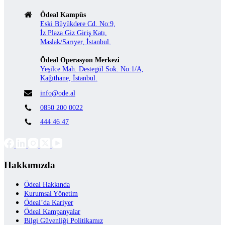
Ödeal Kampüs
Eski Büyükdere Cd. No:9,
İz Plaza Giz Giriş Katı,
Maslak/Sarıyer, İstanbul.
Ödeal Operasyon Merkezi
Yeşilce Mah. Destegül Sok. No:1/A,
Kağıthane, İstanbul.
info@ode.al
0850 200 0022
444 46 47
Hakkımızda
Ödeal Hakkında
Kurumsal Yönetim
Ödeal’da Kariyer
Ödeal Kampanyalar
Bilgi Güvenliği Politikamız