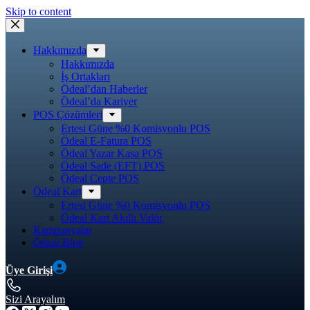
Skip to content
Hakkımızda
Hakkımızda
İş Ortakları
Ödeal’dan Haberler
Ödeal’da Kariyer
POS Çözümleri
Ertesi Güne %0 Komisyonlu POS
Ödeal E-Fatura POS
Ödeal Yazar Kasa POS
Ödeal Sade (EFT) POS
Ödeal Cepte POS
Ödeal Kart
Ertesi Güne %0 Komisyonlu POS
Ödeal Kart Akıllı Valör
Kampanyalar
Ödeal Blog
Üye Girişi
Sizi Arayalım