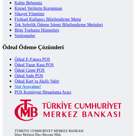
Kalite Belgemiz
Kişisel Verilerin Korunması
Şikayet Yönetimi
Fiziksel Kullanıcı Bilgilendirme Metni
Tek Seferlik Ödeme İşlemi Bilgilendirme Metinleri
Bilgi Toplumu Hizmetleri
Sözleşmeler
Ödeal Ödeme Çözümleri
Ödeal E-Fatura POS
Ödeal Yazar Kasa POS
Ödeal Cepte POS
Ödeal Sade POS
Ödeal Kart’ta Akıllı Valör
Sizi Arayalım!
POS Komisyon Hesaplama Aracı
TÜRKİYE CUMHURİYET MERKEZ BANKASI
İdare Merkezi Hacı Bayram Mah.