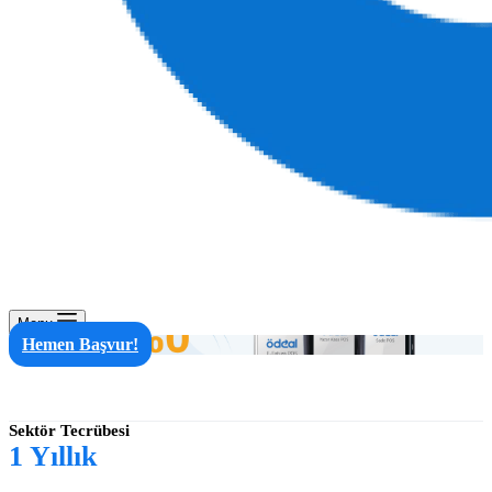
Menu
Hemen Başvur!
Sektör Tecrübesi
1
Yıllık