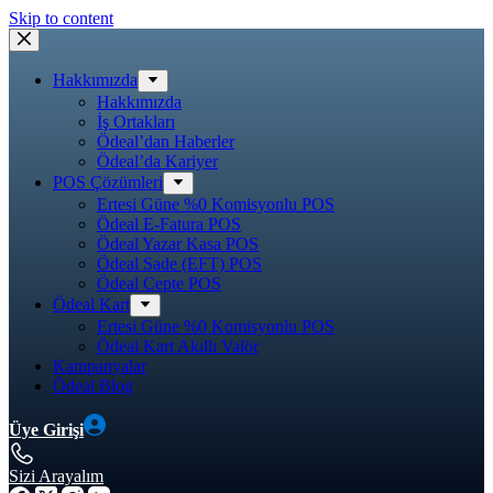
Skip to content
Hakkımızda
Hakkımızda
İş Ortakları
Ödeal’dan Haberler
Ödeal’da Kariyer
POS Çözümleri
Ertesi Güne %0 Komisyonlu POS
Ödeal E-Fatura POS
Ödeal Yazar Kasa POS
Ödeal Sade (EFT) POS
Ödeal Cepte POS
Ödeal Kart
Ertesi Güne %0 Komisyonlu POS
Ödeal Kart Akıllı Valör
Kampanyalar
Ödeal Blog
Üye Girişi
Sizi Arayalım