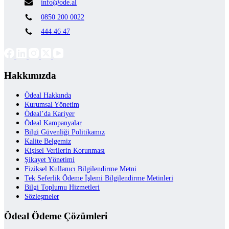
info@ode.al
0850 200 0022
444 46 47
Hakkımızda
Ödeal Hakkında
Kurumsal Yönetim
Ödeal’da Kariyer
Ödeal Kampanyalar
Bilgi Güvenliği Politikamız
Kalite Belgemiz
Kişisel Verilerin Korunması
Şikayet Yönetimi
Fiziksel Kullanıcı Bilgilendirme Metni
Tek Seferlik Ödeme İşlemi Bilgilendirme Metinleri
Bilgi Toplumu Hizmetleri
Sözleşmeler
Ödeal Ödeme Çözümleri