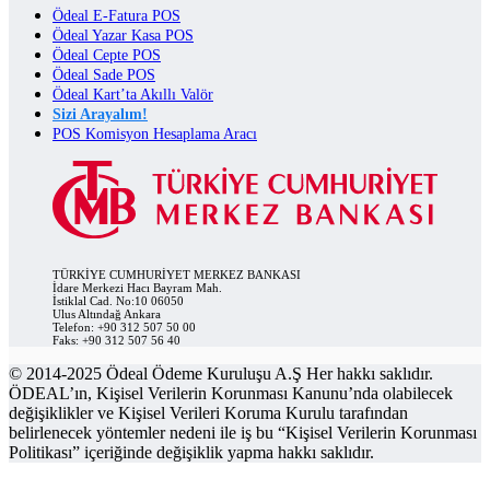
Ödeal E-Fatura POS
Ödeal Yazar Kasa POS
Ödeal Cepte POS
Ödeal Sade POS
Ödeal Kart’ta Akıllı Valör
Sizi Arayalım!
POS Komisyon Hesaplama Aracı
TÜRKİYE CUMHURİYET MERKEZ BANKASI
İdare Merkezi Hacı Bayram Mah.
İstiklal Cad. No:10 06050
Ulus Altındağ Ankara
Telefon: +90 312 507 50 00
Faks: +90 312 507 56 40
© 2014-2025 Ödeal Ödeme Kuruluşu A.Ş Her hakkı saklıdır.
ÖDEAL’ın, Kişisel Verilerin Korunması Kanunu’nda olabilecek
değişiklikler ve Kişisel Verileri Koruma Kurulu tarafından
belirlenecek yöntemler nedeni ile iş bu “Kişisel Verilerin Korunması
Politikası” içeriğinde değişiklik yapma hakkı saklıdır.