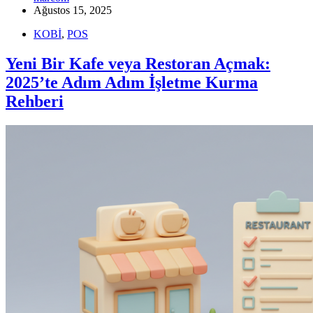
Ağustos 15, 2025
KOBİ
,
POS
Yeni Bir Kafe veya Restoran Açmak:
2025’te Adım Adım İşletme Kurma
Rehberi