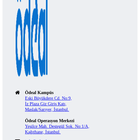
Ödeal Kampüs
Eski Büyükdere Cd. No:9,
İz Plaza Giz Giriş Katı,
Maslak/Sarıyer, İstanbul.
Ödeal Operasyon Merkezi
Yeşilce Mah. Destegül Sok. No:1/A,
Kağıthane, İstanbul.