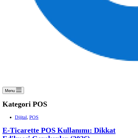
Menu
Kategori
POS
Dijital
,
POS
E-Ticarette POS Kullanımı: Dikkat