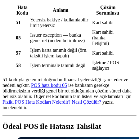
Hata
Çözüm
Anlamı
Kodu
Sorumlusu
Yetersiz bakiye / kullanılabilir
51
Kart sahibi
limit yetersiz
Kart sahibi
Issuer exception — banka
05
(banka
genel ret (neden belirtilmez)
iletişimi)
İşlem karta tanımlı değil (örn.
57
Kart sahibi
taksitli işlem kapalı)
İşletme / POS
58
İşlem terminale tanımlı değil
sağlayıcı
51 koduyla gelen ret doğrudan finansal yetersizliği işaret eder ve
nedeni açıktır.
POS hata kodu 05
ise bankanın gerekçe
bildirmeksizin verdiği genel bir ret olduğundan çözüm süreci daha
belirsiz olabilir. Diğer ret kodlarının tam listesi ve açıklamaları için
Fiziki POS Hata Kodları Nelerdir? Nasıl Çözülür?
yazısı
incelenebilir.
Ödeal POS ile Hatasız Tahsilat