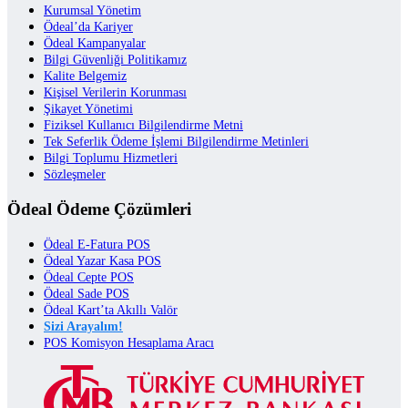
Kurumsal Yönetim
Ödeal’da Kariyer
Ödeal Kampanyalar
Bilgi Güvenliği Politikamız
Kalite Belgemiz
Kişisel Verilerin Korunması
Şikayet Yönetimi
Fiziksel Kullanıcı Bilgilendirme Metni
Tek Seferlik Ödeme İşlemi Bilgilendirme Metinleri
Bilgi Toplumu Hizmetleri
Sözleşmeler
Ödeal Ödeme Çözümleri
Ödeal E-Fatura POS
Ödeal Yazar Kasa POS
Ödeal Cepte POS
Ödeal Sade POS
Ödeal Kart’ta Akıllı Valör
Sizi Arayalım!
POS Komisyon Hesaplama Aracı