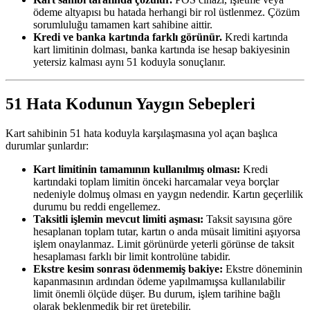
ödeme altyapısı bu hatada herhangi bir rol üstlenmez. Çözüm
sorumluluğu tamamen kart sahibine aittir.
Kredi ve banka kartında farklı görünür.
Kredi kartında
kart limitinin dolması, banka kartında ise hesap bakiyesinin
yetersiz kalması aynı 51 koduyla sonuçlanır.
51 Hata Kodunun Yaygın Sebepleri
Kart sahibinin 51 hata koduyla karşılaşmasına yol açan başlıca
durumlar şunlardır:
Kart limitinin tamamının kullanılmış olması:
Kredi
kartındaki toplam limitin önceki harcamalar veya borçlar
nedeniyle dolmuş olması en yaygın nedendir. Kartın geçerlilik
durumu bu reddi engellemez.
Taksitli işlemin mevcut limiti aşması:
Taksit sayısına göre
hesaplanan toplam tutar, kartın o anda müsait limitini aşıyorsa
işlem onaylanmaz. Limit görünürde yeterli görünse de taksit
hesaplaması farklı bir limit kontrolüne tabidir.
Ekstre kesim sonrası ödenmemiş bakiye:
Ekstre döneminin
kapanmasının ardından ödeme yapılmamışsa kullanılabilir
limit önemli ölçüde düşer. Bu durum, işlem tarihine bağlı
olarak beklenmedik bir ret üretebilir.