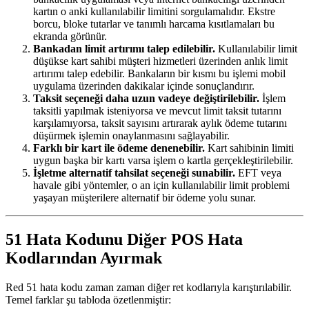
kartın o anki kullanılabilir limitini sorgulamalıdır. Ekstre
borcu, bloke tutarlar ve tanımlı harcama kısıtlamaları bu
ekranda görünür.
Bankadan limit artırımı talep edilebilir.
Kullanılabilir limit
düşükse kart sahibi müşteri hizmetleri üzerinden anlık limit
artırımı talep edebilir. Bankaların bir kısmı bu işlemi mobil
uygulama üzerinden dakikalar içinde sonuçlandırır.
Taksit seçeneği daha uzun vadeye değiştirilebilir.
İşlem
taksitli yapılmak isteniyorsa ve mevcut limit taksit tutarını
karşılamıyorsa, taksit sayısını artırarak aylık ödeme tutarını
düşürmek işlemin onaylanmasını sağlayabilir.
Farklı bir kart ile ödeme denenebilir.
Kart sahibinin limiti
uygun başka bir kartı varsa işlem o kartla gerçekleştirilebilir.
İşletme alternatif tahsilat seçeneği sunabilir.
EFT veya
havale gibi yöntemler, o an için kullanılabilir limit problemi
yaşayan müşterilere alternatif bir ödeme yolu sunar.
51 Hata Kodunu Diğer POS Hata
Kodlarından Ayırmak
Red 51 hata kodu zaman zaman diğer ret kodlarıyla karıştırılabilir.
Temel farklar şu tabloda özetlenmiştir: