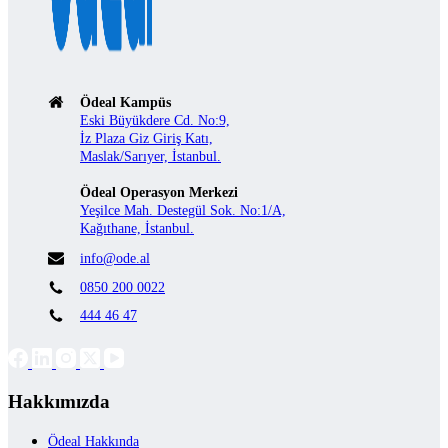
Ödeal Kampüs
Eski Büyükdere Cd. No:9,
İz Plaza Giz Giriş Katı,
Maslak/Sarıyer, İstanbul.
Ödeal Operasyon Merkezi
Yeşilce Mah. Destegül Sok. No:1/A,
Kağıthane, İstanbul.
info@ode.al
0850 200 0022
444 46 47
Hakkımızda
Ödeal Hakkında