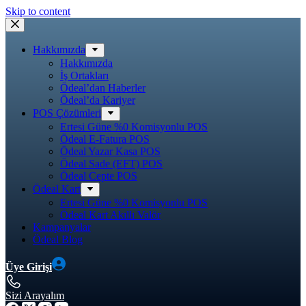
Skip to content
Hakkımızda
Hakkımızda
İş Ortakları
Ödeal’dan Haberler
Ödeal’da Kariyer
POS Çözümleri
Ertesi Güne %0 Komisyonlu POS
Ödeal E-Fatura POS
Ödeal Yazar Kasa POS
Ödeal Sade (EFT) POS
Ödeal Cepte POS
Ödeal Kart
Ertesi Güne %0 Komisyonlu POS
Ödeal Kart Akıllı Valör
Kampanyalar
Ödeal Blog
Üye Girişi
Sizi Arayalım