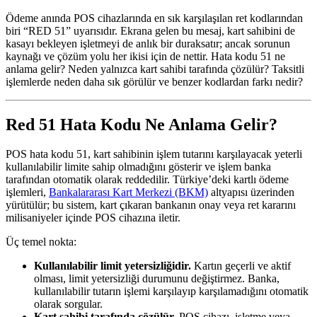
Ödeme anında POS cihazlarında en sık karşılaşılan ret kodlarından
biri “RED 51” uyarısıdır. Ekrana gelen bu mesaj, kart sahibini de
kasayı bekleyen işletmeyi de anlık bir duraksatır; ancak sorunun
kaynağı ve çözüm yolu her ikisi için de nettir. Hata kodu 51 ne
anlama gelir? Neden yalnızca kart sahibi tarafında çözülür? Taksitli
işlemlerde neden daha sık görülür ve benzer kodlardan farkı nedir?
Red 51 Hata Kodu Ne Anlama Gelir?
POS hata kodu 51, kart sahibinin işlem tutarını karşılayacak yeterli
kullanılabilir limite sahip olmadığını gösterir ve işlem banka
tarafından otomatik olarak reddedilir. Türkiye’deki kartlı ödeme
işlemleri,
Bankalararası Kart Merkezi (BKM)
altyapısı üzerinden
yürütülür; bu sistem, kart çıkaran bankanın onay veya ret kararını
milisaniyeler içinde POS cihazına iletir.
Üç temel nokta:
Kullanılabilir limit yetersizliğidir.
Kartın geçerli ve aktif
olması, limit yetersizliği durumunu değiştirmez. Banka,
kullanılabilir tutarın işlemi karşılayıp karşılamadığını otomatik
olarak sorgular.
Kart sahibi tarafında çözülür.
POS cihazı, işletme veya