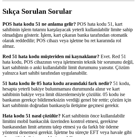
Sıkça Sorulan Sorular
POS hata kodu 51 ne anlama gelir?
POS hata kodu 51, kart
sahibinin işlem tutarını karşılayacak yeterli kullanılabilir limite sahip
olmadığını gösterir. İşlem, kart çıkaran banka tarafından otomatik
olarak reddedilir; POS cihazı veya işletme bu ret kararında rol
almaz.
Red 51 hata kodu müşteriden mi kaynaklanır?
Evet. Red 51
hata kodu, POS cihazının veya işletmenin teknik bir sorununu değil,
kart sahibinin o anki kullanılabilir limit durumunu yansıtır. Çözüm
yalnızca kart sahibi tarafından uygulanabilir.
51 hata kodu ile 05 hata kodu arasındaki fark nedir?
51 kodu,
hesapta yeterli bakiye bulunmaması durumunda alınır ve kart
sahibinin bakiye veya limit düzenlemesiyle çözülür. 05 kodu ise
bankanın gerekçe bildirmeksizin verdiği genel bir rettir; çözüm için
kart sahibinin doğrudan bankasıyla iletişime geçmesi gerekir.
Hata kodu 51 nasıl çözülür?
Kart sahibinin önce kullanılabilir
limitini mobil bankacılık üzerinden kontrol etmesi, gerekirse
bankasından limit artırımı talep etmesi ya da farklı bir ödeme
yöntemi denemesi gerekir. İşletme bu süreçte EFT veya havale gibi