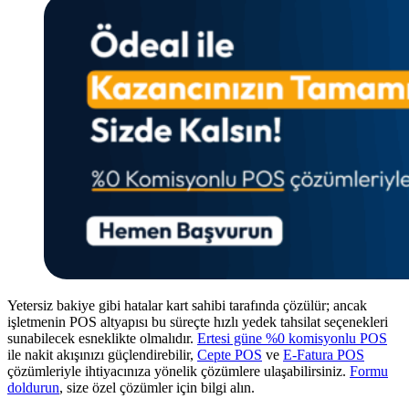
Yetersiz bakiye gibi hatalar kart sahibi tarafında çözülür; ancak
işletmenin POS altyapısı bu süreçte hızlı yedek tahsilat seçenekleri
sunabilecek esneklikte olmalıdır.
Ertesi güne %0 komisyonlu POS
ile nakit akışınızı güçlendirebilir,
Cepte POS
ve
E-Fatura POS
çözümleriyle ihtiyacınıza yönelik çözümlere ulaşabilirsiniz.
Formu
doldurun
, size özel çözümler için bilgi alın.