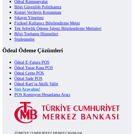
Ödeal Kampanyalar
Bilgi Güvenliği Politikamız
Kişisel Verilerin Korunması
Şikayet Yönetimi
Fiziksel Kullanıcı Bilgilendirme Metni
Tek Seferlik Ödeme İşlemi Bilgilendirme Metinleri
Bilgi Toplumu Hizmetleri
Sözleşmeler
Ödeal Ödeme Çözümleri
Ödeal E-Fatura POS
Ödeal Yazar Kasa POS
Ödeal Cepte POS
Ödeal Sade POS
Ödeal Kart’ta Akıllı Valör
Sizi Arayalım!
POS Komisyon Hesaplama Aracı
TÜRKİYE CUMHURİYET MERKEZ BANKASI