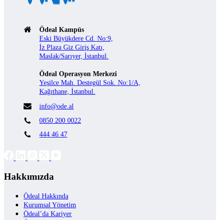
Ödeal Kampüs
Eski Büyükdere Cd. No:9,
İz Plaza Giz Giriş Katı,
Maslak/Sarıyer, İstanbul.
Ödeal Operasyon Merkezi
Yeşilce Mah. Destegül Sok. No:1/A,
Kağıthane, İstanbul.
info@ode.al
0850 200 0022
444 46 47
Hakkımızda
Ödeal Hakkında
Kurumsal Yönetim
Ödeal’da Kariyer