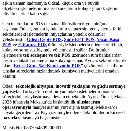
aşkın uzman kadrosuyla Ödeal,
küçük orta ve büyük
ölçekteki işletmelerin finansal süreçlerini kolaylaştırarak işlerini
büyütmelerine katkı sağlar.
Cep telefonlarını POS cihazına dönüştürerek yolculuğuna
başlayan Ödeal, zaman içinde ürün yelpazesini genişleterek farklı
sektörlerdeki işletmelerin ihtiyaçlarına yönelik çözümler
geliştirmiştir.
Ödeal Cepte POS
,
Sade EFT POS
,
Yazar Kasa
POS
ve
E-Fatura POS
ürünleriyle işletmelerin ödemelerini hızlı,
kolay ve sorunsuz biçimde yönetmesini sağlar. Bu ürünler,
işletmelere
tek sözleşme ve tek POS
üzerinden tüm bankalardan
peşin ve taksitli ödeme alma kolaylığı sunar. Ayrıca, sektörde bir ilk
olan
“
Ertesi Güne %0 Komisyonlu POS
”
çözümüyle esnafların
tahsilat süreçlerini hızlandırarak komisyon maliyetlerini ortadan
kaldırır.
Ödeal,
teknolojik altyapısı, inovatif yaklaşımı ve güçlü sermaye
yapısıyla
, Türkiye’nin dört bir yanındaki işletmelerin finansal
süreçlerini kolaylaştırmaya devam etmektedir.
Ayrıca Ödeal, Mayıs
2026 itibarıyla Meksika’da başlattığı
ilk uluslararası
operasyonuyla
faaliyet alanını yurt dışına taşımış; Meksika’da
hayata geçirilen TaxiPay çözümüyle ödeme teknolojilerini
küresel
pazarlara
taşımaya başlamıştır.
Mersis No: 0837054809200001