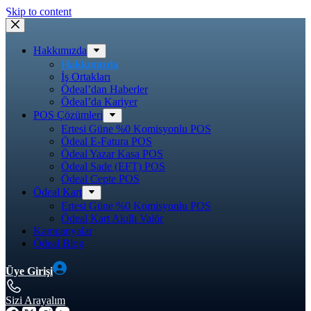
Skip to content
Hakkımızda
Hakkımızda
İş Ortakları
Ödeal’dan Haberler
Ödeal’da Kariyer
POS Çözümleri
Ertesi Güne %0 Komisyonlu POS
Ödeal E-Fatura POS
Ödeal Yazar Kasa POS
Ödeal Sade (EFT) POS
Ödeal Cepte POS
Ödeal Kart
Ertesi Güne %0 Komisyonlu POS
Ödeal Kart Akıllı Valör
Kampanyalar
Ödeal Blog
Üye Girişi
Sizi Arayalım