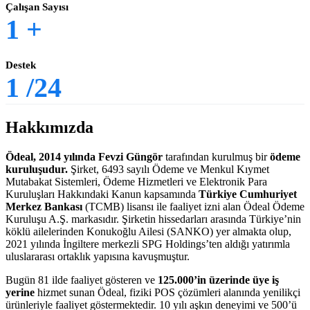
Çalışan Sayısı
1
+
Destek
1
/24
Hakkımızda
Ödeal, 2014 yılında Fevzi Güngör
tarafından kurulmuş bir
ödeme
kuruluşudur.
Şirket, 6493 sayılı Ödeme ve Menkul Kıymet
Mutabakat Sistemleri, Ödeme Hizmetleri ve Elektronik Para
Kuruluşları Hakkındaki Kanun kapsamında
Türkiye Cumhuriyet
Merkez Bankası
(TCMB) lisansı ile faaliyet izni alan Ödeal Ödeme
Kuruluşu A.Ş. markasıdır. Şirketin hissedarları arasında Türkiye’nin
köklü ailelerinden Konukoğlu Ailesi (SANKO) yer almakta olup,
2021 yılında İngiltere merkezli SPG Holdings’ten aldığı yatırımla
uluslararası ortaklık yapısına kavuşmuştur.
Bugün 81 ilde faaliyet gösteren ve
125.000’in üzerinde üye iş
yerine
hizmet sunan Ödeal, fiziki POS çözümleri alanında yenilikçi
ürünleriyle faaliyet göstermektedir.
10 yılı aşkın deneyimi ve 500’ü