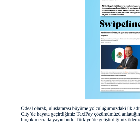
Ödeal olarak, uluslararası büyüme yolculuğumuzdaki ilk ad
City’de hayata geçirdiğimiz TaxiPay çözümümüzü anlattığı
birçok mecrada yayınlandı. Türkiye’de geliştirdiğimiz ödeme t