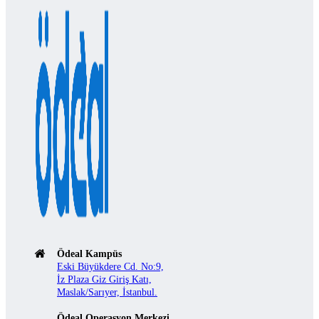
Ödeal Kampüs
Eski Büyükdere Cd. No:9,
İz Plaza Giz Giriş Katı,
Maslak/Sarıyer, İstanbul.
Ödeal Operasyon Merkezi