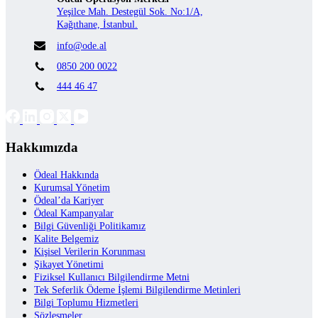
Yeşilce Mah. Destegül Sok. No:1/A,
Kağıthane, İstanbul.
info@ode.al
0850 200 0022
444 46 47
Hakkımızda
Ödeal Hakkında
Kurumsal Yönetim
Ödeal’da Kariyer
Ödeal Kampanyalar
Bilgi Güvenliği Politikamız
Kalite Belgemiz
Kişisel Verilerin Korunması
Şikayet Yönetimi
Fiziksel Kullanıcı Bilgilendirme Metni
Tek Seferlik Ödeme İşlemi Bilgilendirme Metinleri
Bilgi Toplumu Hizmetleri
Sözleşmeler