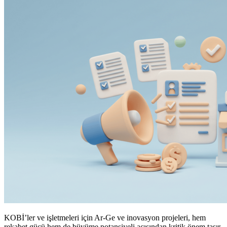
KOBİ’ler ve işletmeleri için Ar-Ge ve inovasyon projeleri, hem
rekabet gücü hem de büyüme potansiyeli açısından kritik önem taşır.