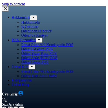
Skip to content
Hakkımızda
Hakkımızda
İş Ortakları
Ödeal’dan Haberler
Ödeal’da Kariyer
POS Çözümleri
Ertesi Güne %0 Komisyonlu POS
Ödeal E-Fatura POS
Ödeal Yazar Kasa POS
Ödeal Sade (EFT) POS
Ödeal Cepte POS
Ödeal Kart
Ertesi Güne %0 Komisyonlu POS
Ödeal Kart Akıllı Valör
Kampanyalar
Ödeal Blog
Üye Girişi
Sizi Arayalım