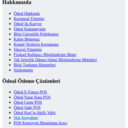
Hakkımızda
Ödeal Hakkında
Kurumsal Yönetim
Ödeal’da Kariyer
Ödeal Kampanyalar
Bilgi Güvenliği Politikamız
Kalite Belgemiz
Kişisel Verilerin Korunması
Şikayet Yönetimi
Fiziksel Kullanıcı Bilgilendirme Metni
Tek Seferlik Ödeme İşlemi Bilgilendirme Metinleri
Bilgi Toplumu Hizmetleri
Sözleşmeler
Ödeal Ödeme Çözümleri
Ödeal E-Fatura POS
Ödeal Yazar Kasa POS
Ödeal Cepte POS
Ödeal Sade POS
Ödeal Kart’ta Akıllı Valör
Sizi Arayalım!
POS Komisyon Hesaplama Aracı