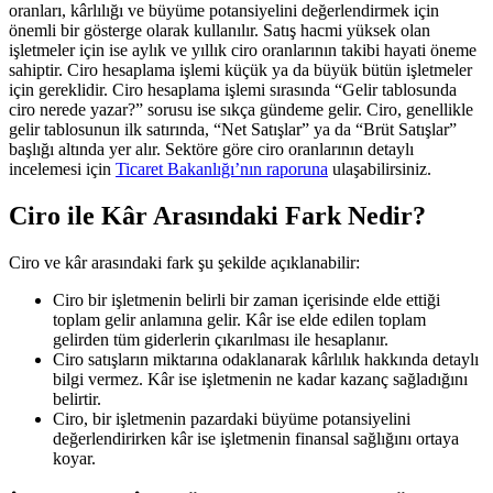
oranları, kârlılığı ve büyüme potansiyelini değerlendirmek için
önemli bir gösterge olarak kullanılır. Satış hacmi yüksek olan
işletmeler için ise aylık ve yıllık ciro oranlarının takibi hayati öneme
sahiptir. Ciro hesaplama işlemi küçük ya da büyük bütün işletmeler
için gereklidir. Ciro hesaplama işlemi sırasında “Gelir tablosunda
ciro nerede yazar?” sorusu ise sıkça gündeme gelir. Ciro, genellikle
gelir tablosunun ilk satırında, “Net Satışlar” ya da “Brüt Satışlar”
başlığı altında yer alır. Sektöre göre ciro oranlarının detaylı
incelemesi için
Ticaret Bakanlığı’nın raporuna
ulaşabilirsiniz.
Ciro ile Kâr Arasındaki Fark Nedir?
Ciro ve kâr arasındaki fark şu şekilde açıklanabilir:
Ciro bir işletmenin belirli bir zaman içerisinde elde ettiği
toplam gelir anlamına gelir. Kâr ise elde edilen toplam
gelirden tüm giderlerin çıkarılması ile hesaplanır.
Ciro satışların miktarına odaklanarak kârlılık hakkında detaylı
bilgi vermez. Kâr ise işletmenin ne kadar kazanç sağladığını
belirtir.
Ciro, bir işletmenin pazardaki büyüme potansiyelini
değerlendirirken kâr ise işletmenin finansal sağlığını ortaya
koyar.