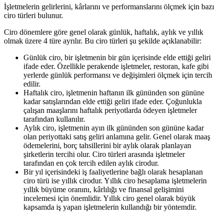
İşletmelerin gelirlerini, kârlarını ve performanslarını ölçmek için bazı
ciro türleri bulunur.
Ciro dönemlere göre genel olarak günlük, haftalık, aylık ve yıllık
olmak üzere 4 türe ayrılır. Bu ciro türleri şu şekilde açıklanabilir:
Günlük ciro, bir işletmenin bir gün içerisinde elde ettiği geliri
ifade eder. Özellikle perakende işletmeler, restoran, kafe gibi
yerlerde günlük performansı ve değişimleri ölçmek için tercih
edilir.
Haftalık ciro, işletmenin haftanın ilk gününden son gününe
kadar satışlarından elde ettiği geliri ifade eder. Çoğunlukla
çalışan maaşlarını haftalık periyotlarda ödeyen işletmeler
tarafından kullanılır.
Aylık ciro, işletmenin ayın ilk gününden son gününe kadar
olan periyottaki satış geliri anlamına gelir. Genel olarak maaş
ödemelerini, borç tahsillerini bir aylık olarak planlayan
şirketlerin tercihi olur. Ciro türleri arasında işletmeler
tarafından en çok tercih edilen aylık cirodur.
Bir yıl içerisindeki iş faaliyetlerine bağlı olarak hesaplanan
ciro türü ise yıllık cirodur. Yıllık ciro hesaplama işletmelerin
yıllık büyüme oranını, kârlılığı ve finansal gelişimini
incelemesi için önemlidir. Yıllık ciro genel olarak büyük
kapsamda iş yapan işletmelerin kullandığı bir yöntemdir.