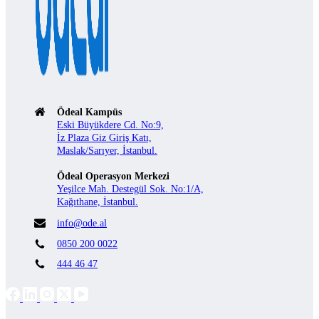
Ödeal Kampüs
Eski Büyükdere Cd. No:9,
İz Plaza Giz Giriş Katı,
Maslak/Sarıyer, İstanbul.
Ödeal Operasyon Merkezi
Yeşilce Mah. Destegül Sok. No:1/A,
Kağıthane, İstanbul.
info@ode.al
0850 200 0022
444 46 47