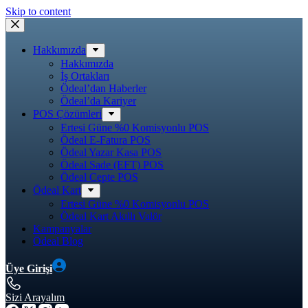
Skip to content
Hakkımızda
Hakkımızda
İş Ortakları
Ödeal’dan Haberler
Ödeal’da Kariyer
POS Çözümleri
Ertesi Güne %0 Komisyonlu POS
Ödeal E-Fatura POS
Ödeal Yazar Kasa POS
Ödeal Sade (EFT) POS
Ödeal Cepte POS
Ödeal Kart
Ertesi Güne %0 Komisyonlu POS
Ödeal Kart Akıllı Valör
Kampanyalar
Ödeal Blog
Üye Girişi
Sizi Arayalım