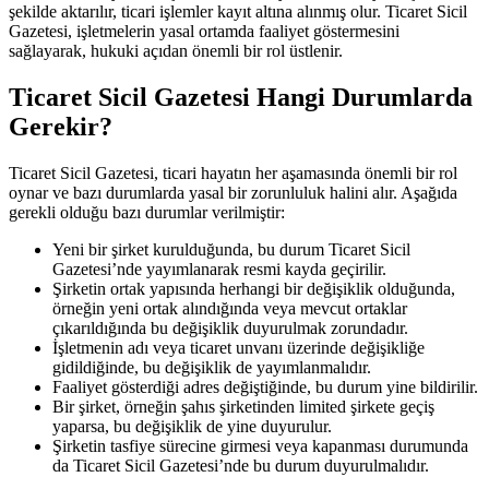
şekilde aktarılır, ticari işlemler kayıt altına alınmış olur. Ticaret Sicil
Gazetesi, işletmelerin yasal ortamda faaliyet göstermesini
sağlayarak, hukuki açıdan önemli bir rol üstlenir.
Ticaret Sicil Gazetesi Hangi Durumlarda
Gerekir?
Ticaret Sicil Gazetesi, ticari hayatın her aşamasında önemli bir rol
oynar ve bazı durumlarda yasal bir zorunluluk halini alır. Aşağıda
gerekli olduğu bazı durumlar verilmiştir:
Yeni bir şirket kurulduğunda, bu durum Ticaret Sicil
Gazetesi’nde yayımlanarak resmi kayda geçirilir.
Şirketin ortak yapısında herhangi bir değişiklik olduğunda,
örneğin yeni ortak alındığında veya mevcut ortaklar
çıkarıldığında bu değişiklik duyurulmak zorundadır.
İşletmenin adı veya ticaret unvanı üzerinde değişikliğe
gidildiğinde, bu değişiklik de yayımlanmalıdır.
Faaliyet gösterdiği adres değiştiğinde, bu durum yine bildirilir.
Bir şirket, örneğin şahıs şirketinden limited şirkete geçiş
yaparsa, bu değişiklik de yine duyurulur.
Şirketin tasfiye sürecine girmesi veya kapanması durumunda
da Ticaret Sicil Gazetesi’nde bu durum duyurulmalıdır.