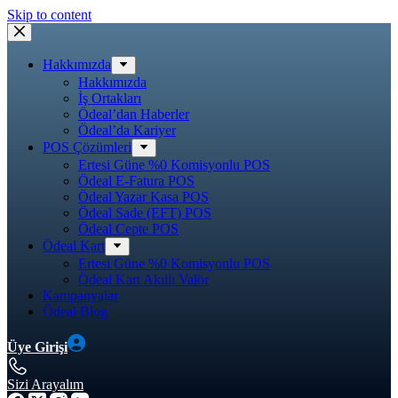
Skip to content
Hakkımızda
Hakkımızda
İş Ortakları
Ödeal’dan Haberler
Ödeal’da Kariyer
POS Çözümleri
Ertesi Güne %0 Komisyonlu POS
Ödeal E-Fatura POS
Ödeal Yazar Kasa POS
Ödeal Sade (EFT) POS
Ödeal Cepte POS
Ödeal Kart
Ertesi Güne %0 Komisyonlu POS
Ödeal Kart Akıllı Valör
Kampanyalar
Ödeal Blog
Üye Girişi
Sizi Arayalım