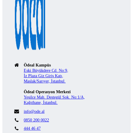
Ödeal Kampüs
Eski Büyükdere Cd. No:9,
İz Plaza Giz Giriş Katı,
Maslak/Sarıyer, İstanbul.
Ödeal Operasyon Merkezi
Yeşilce Mah. Destegül Sok. No:1/A,
Kağıthane, İstanbul.
info@ode.al
0850 200 0022
444 46 47