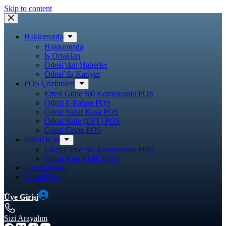
Skip to content
Hakkımızda
Hakkımızda
İş Ortakları
Ödeal’dan Haberler
Ödeal’da Kariyer
POS Çözümleri
Ertesi Güne %0 Komisyonlu POS
Ödeal E-Fatura POS
Ödeal Yazar Kasa POS
Ödeal Sade (EFT) POS
Ödeal Cepte POS
Ödeal Kart
Ertesi Güne %0 Komisyonlu POS
Ödeal Kart Akıllı Valör
Kampanyalar
Ödeal Blog
Üye Girişi
Sizi Arayalım