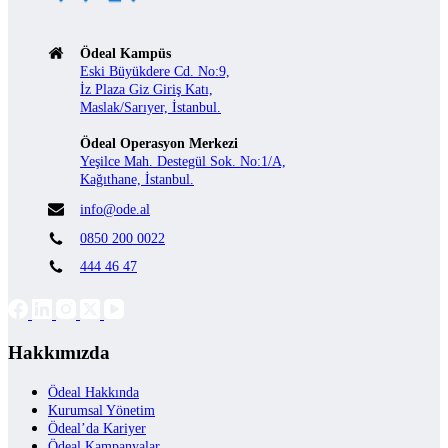
Ödeal Kampüs
Eski Büyükdere Cd. No:9,
İz Plaza Giz Giriş Katı,
Maslak/Sarıyer, İstanbul.
Ödeal Operasyon Merkezi
Yeşilce Mah. Destegül Sok. No:1/A,
Kağıthane, İstanbul.
info@ode.al
0850 200 0022
444 46 47
Hakkımızda
Ödeal Hakkında
Kurumsal Yönetim
Ödeal’da Kariyer
Ödeal Kampanyalar