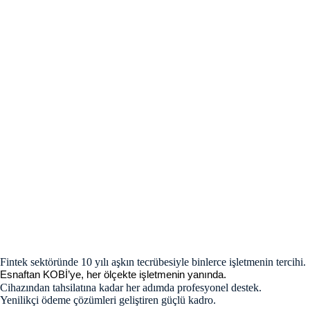
Fintek
sektöründe
10
yılı
aşkın
tecrübesiyle
binlerce
işletmenin
tercihi
.
Esnaftan
KOBİ’ye
, her
ölçekte
işletmenin
yanında
.
Cihazından
tahsilatına
kadar
her
adımda
profesyonel
destek
.
Yenilikçi ödeme çözümleri geliştiren güçlü kadro.