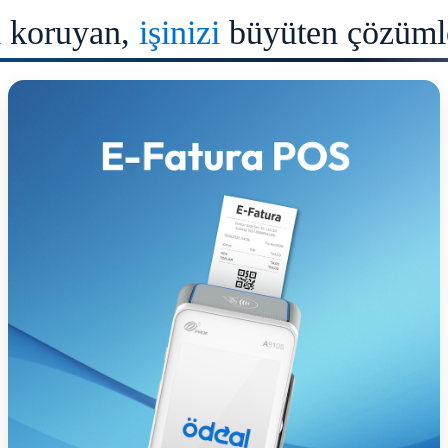
ı
koruyan,
işinizi
büyüten çözüml