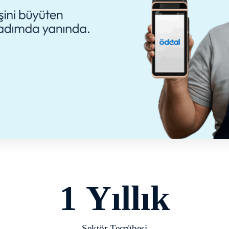
1
 Yıllık
Sektör Tecrübesi