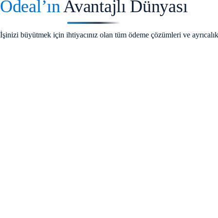
Ödeal’ın
Avantajlı Dünyası
İşinizi
büyütme
k
içi
n
ihtiyacını
z
ola
n
tü
m
ödem
e
çözümler
i
v
e
ayrıcalı