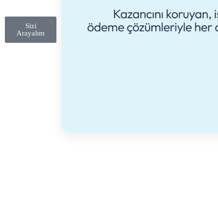
Sizi
Arayalım