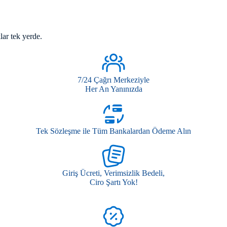
kla
r
te
k
yerd
e
.
7/24 Çağrı Merkeziyle
Her An Yanınızda
Tek Sözleşme ile Tüm Bankalardan Ödeme Alın
Giriş Ücreti, Verimsizlik Bedeli,
Ciro Şartı Yok!