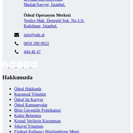
Maslak/Sarıyer, İstanbul.
Ödeal Operasyon Merkezi
Yeşilce Mah. Destegül Sok. No:1/A,
Kağıthane, İstanbul.
info@ode.al
0850 200 0022
444 46 47
Hakkımızda
Ödeal Hakkında
Kurumsal Yönetim
Ödeal’da Kariyer
Ödeal Kampanyalar
Bilgi Güvenliği Politikamız
Kalite Belgemiz
Kişisel Verilerin Korunması
Şikayet Yönetimi
Fiziksel Kullanıcı Bilgilendirme Metni