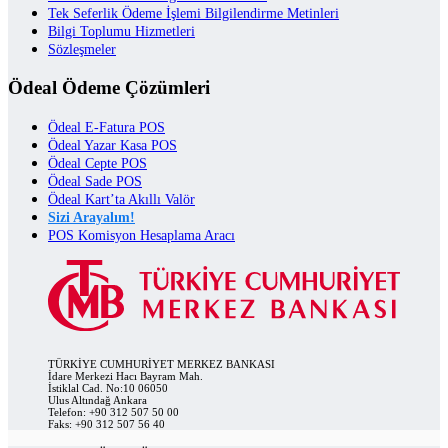
Tek Seferlik Ödeme İşlemi Bilgilendirme Metinleri
Bilgi Toplumu Hizmetleri
Sözleşmeler
Ödeal Ödeme Çözümleri
Ödeal E-Fatura POS
Ödeal Yazar Kasa POS
Ödeal Cepte POS
Ödeal Sade POS
Ödeal Kart’ta Akıllı Valör
Sizi Arayalım!
POS Komisyon Hesaplama Aracı
TÜRKİYE CUMHURİYET MERKEZ BANKASI
İdare Merkezi Hacı Bayram Mah.
İstiklal Cad. No:10 06050
Ulus Altındağ Ankara
Telefon: +90 312 507 50 00
Faks: +90 312 507 56 40