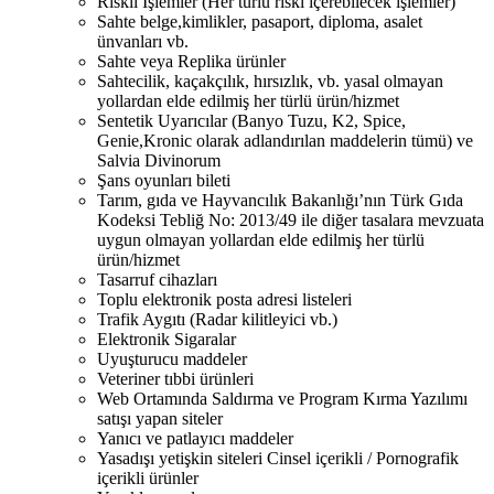
Riskli İşlemler (Her türlü riski içerebilecek işlemler)
Sahte belge,kimlikler, pasaport, diploma, asalet
ünvanları vb.
Sahte veya Replika ürünler
Sahtecilik, kaçakçılık, hırsızlık, vb. yasal olmayan
yollardan elde edilmiş her türlü ürün/hizmet
Sentetik Uyarıcılar (Banyo Tuzu, K2, Spice,
Genie,Kronic olarak adlandırılan maddelerin tümü) ve
Salvia Divinorum
Şans oyunları bileti
Tarım, gıda ve Hayvancılık Bakanlığı’nın Türk Gıda
Kodeksi Tebliğ No: 2013/49 ile diğer tasalara mevzuata
uygun olmayan yollardan elde edilmiş her türlü
ürün/hizmet
Tasarruf cihazları
Toplu elektronik posta adresi listeleri
Trafik Aygıtı (Radar kilitleyici vb.)
Elektronik Sigaralar
Uyuşturucu maddeler
Veteriner tıbbi ürünleri
Web Ortamında Saldırma ve Program Kırma Yazılımı
satışı yapan siteler
Yanıcı ve patlayıcı maddeler
Yasadışı yetişkin siteleri Cinsel içerikli / Pornografik
içerikli ürünler