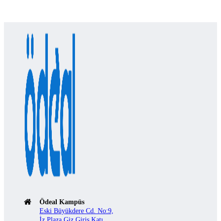
Ödeal Kampüs
Eski Büyükdere Cd. No:9,
İz Plaza Giz Giriş Katı,