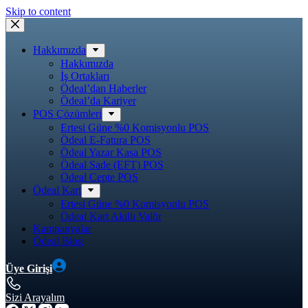
Skip to content
Hakkımızda
Hakkımızda
İş Ortakları
Ödeal’dan Haberler
Ödeal’da Kariyer
POS Çözümleri
Ertesi Güne %0 Komisyonlu POS
Ödeal E-Fatura POS
Ödeal Yazar Kasa POS
Ödeal Sade (EFT) POS
Ödeal Cepte POS
Ödeal Kart
Ertesi Güne %0 Komisyonlu POS
Ödeal Kart Akıllı Valör
Kampanyalar
Ödeal Blog
Üye Girişi
Sizi Arayalım