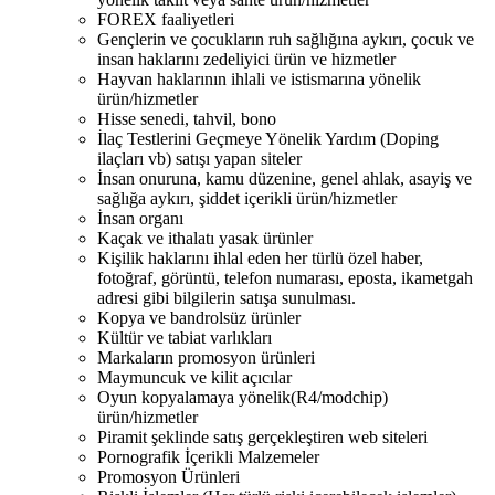
FOREX faaliyetleri
Gençlerin ve çocukların ruh sağlığına aykırı, çocuk ve
insan haklarını zedeliyici ürün ve hizmetler
Hayvan haklarının ihlali ve istismarına yönelik
ürün/hizmetler
Hisse senedi, tahvil, bono
İlaç Testlerini Geçmeye Yönelik Yardım (Doping
ilaçları vb) satışı yapan siteler
İnsan onuruna, kamu düzenine, genel ahlak, asayiş ve
sağlığa aykırı, şiddet içerikli ürün/hizmetler
İnsan organı
Kaçak ve ithalatı yasak ürünler
Kişilik haklarını ihlal eden her türlü özel haber,
fotoğraf, görüntü, telefon numarası, eposta, ikametgah
adresi gibi bilgilerin satışa sunulması.
Kopya ve bandrolsüz ürünler
Kültür ve tabiat varlıkları
Markaların promosyon ürünleri
Maymuncuk ve kilit açıcılar
Oyun kopyalamaya yönelik(R4/modchip)
ürün/hizmetler
Piramit şeklinde satış gerçekleştiren web siteleri
Pornografik İçerikli Malzemeler
Promosyon Ürünleri