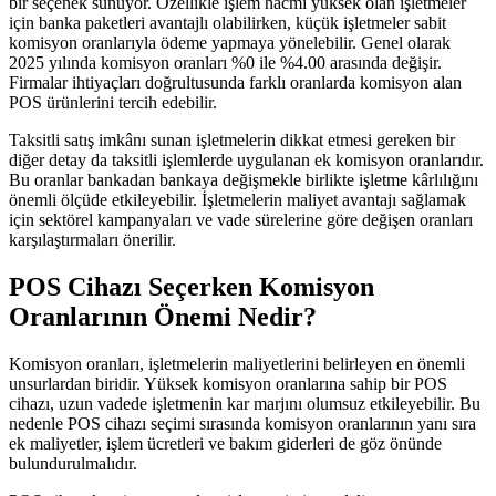
bir seçenek sunuyor. Özellikle işlem hacmi yüksek olan işletmeler
için banka paketleri avantajlı olabilirken, küçük işletmeler sabit
komisyon oranlarıyla ödeme yapmaya yönelebilir. Genel olarak
2025 yılında komisyon oranları %0 ile %4.00 arasında değişir.
Firmalar ihtiyaçları doğrultusunda farklı oranlarda komisyon alan
POS ürünlerini tercih edebilir.
Taksitli satış imkânı sunan işletmelerin dikkat etmesi gereken bir
diğer detay da taksitli işlemlerde uygulanan ek komisyon oranlarıdır.
Bu oranlar bankadan bankaya değişmekle birlikte işletme kârlılığını
önemli ölçüde etkileyebilir. İşletmelerin maliyet avantajı sağlamak
için sektörel kampanyaları ve vade sürelerine göre değişen oranları
karşılaştırmaları önerilir.
POS Cihazı Seçerken Komisyon
Oranlarının Önemi Nedir?
Komisyon oranları, işletmelerin maliyetlerini belirleyen en önemli
unsurlardan biridir. Yüksek komisyon oranlarına sahip bir POS
cihazı, uzun vadede işletmenin kar marjını olumsuz etkileyebilir. Bu
nedenle POS cihazı seçimi sırasında komisyon oranlarının yanı sıra
ek maliyetler, işlem ücretleri ve bakım giderleri de göz önünde
bulundurulmalıdır.