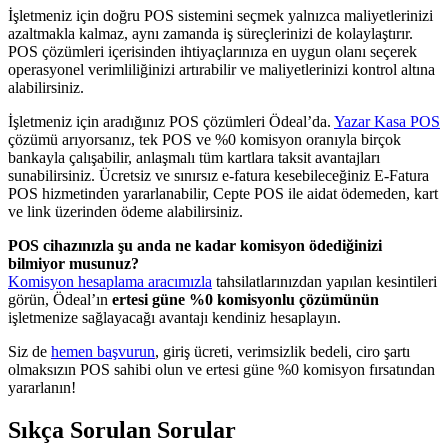
İşletmeniz için doğru POS sistemini seçmek yalnızca maliyetlerinizi
azaltmakla kalmaz, aynı zamanda iş süreçlerinizi de kolaylaştırır.
POS çözümleri içerisinden ihtiyaçlarınıza en uygun olanı seçerek
operasyonel verimliliğinizi artırabilir ve maliyetlerinizi kontrol altına
alabilirsiniz.
İşletmeniz için aradığınız POS çözümleri Ödeal’da.
Yazar Kasa POS
çözümü arıyorsanız, tek POS ve %0 komisyon oranıyla birçok
bankayla çalışabilir, anlaşmalı tüm kartlara taksit avantajları
sunabilirsiniz. Ücretsiz ve sınırsız e-fatura kesebileceğiniz E-Fatura
POS hizmetinden yararlanabilir, Cepte POS ile aidat ödemeden, kart
ve link üzerinden ödeme alabilirsiniz.
POS cihazınızla şu anda ne kadar komisyon ödediğinizi
bilmiyor musunuz?
Komisyon hesaplama aracımızla
tahsilatlarınızdan yapılan kesintileri
görün, Ödeal’ın
ertesi güne %0 komisyonlu çözümünün
işletmenize sağlayacağı avantajı kendiniz hesaplayın.
Siz de
hemen başvurun
, giriş ücreti, verimsizlik bedeli, ciro şartı
olmaksızın POS sahibi olun ve ertesi güne %0 komisyon fırsatından
yararlanın!
Sıkça Sorulan Sorular