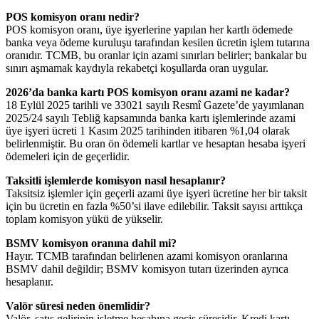
POS komisyon oranı nedir?
POS komisyon oranı, üye işyerlerine yapılan her kartlı ödemede
banka veya ödeme kuruluşu tarafından kesilen ücretin işlem tutarına
oranıdır. TCMB, bu oranlar için azami sınırları belirler; bankalar bu
sınırı aşmamak kaydıyla rekabetçi koşullarda oran uygular.
2026’da banka kartı POS komisyon oranı azami ne kadar?
18 Eylül 2025 tarihli ve 33021 sayılı Resmî Gazete’de yayımlanan
2025/24 sayılı Tebliğ kapsamında banka kartı işlemlerinde azami
üye işyeri ücreti 1 Kasım 2025 tarihinden itibaren %1,04 olarak
belirlenmiştir. Bu oran ön ödemeli kartlar ve hesaptan hesaba işyeri
ödemeleri için de geçerlidir.
Taksitli işlemlerde komisyon nasıl hesaplanır?
Taksitsiz işlemler için geçerli azami üye işyeri ücretine her bir taksit
için bu ücretin en fazla %50’si ilave edilebilir. Taksit sayısı arttıkça
toplam komisyon yükü de yükselir.
BSMV komisyon oranına dahil mi?
Hayır. TCMB tarafından belirlenen azami komisyon oranlarına
BSMV dahil değildir; BSMV komisyon tutarı üzerinden ayrıca
hesaplanır.
Valör süresi neden önemlidir?
Valör, satış gelirinin işletme hesabına geçiş süresidir. Kredi kartı