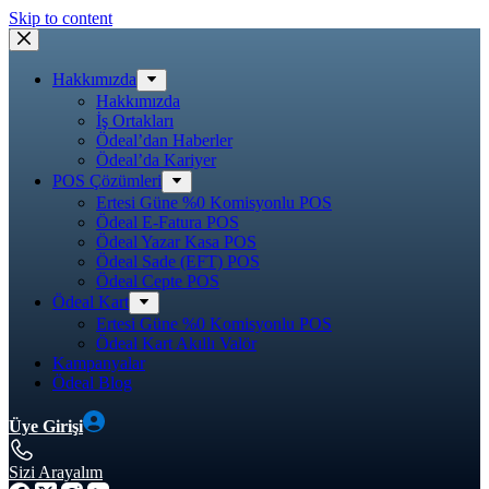
Skip to content
Hakkımızda
Hakkımızda
İş Ortakları
Ödeal’dan Haberler
Ödeal’da Kariyer
POS Çözümleri
Ertesi Güne %0 Komisyonlu POS
Ödeal E-Fatura POS
Ödeal Yazar Kasa POS
Ödeal Sade (EFT) POS
Ödeal Cepte POS
Ödeal Kart
Ertesi Güne %0 Komisyonlu POS
Ödeal Kart Akıllı Valör
Kampanyalar
Ödeal Blog
Üye Girişi
Sizi Arayalım