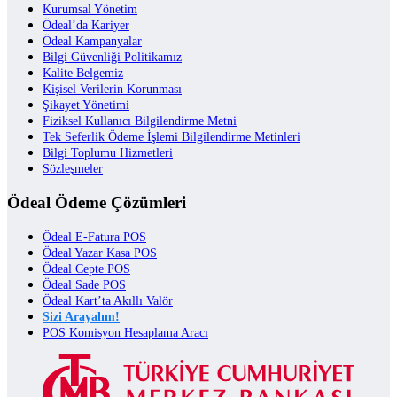
Kurumsal Yönetim
Ödeal’da Kariyer
Ödeal Kampanyalar
Bilgi Güvenliği Politikamız
Kalite Belgemiz
Kişisel Verilerin Korunması
Şikayet Yönetimi
Fiziksel Kullanıcı Bilgilendirme Metni
Tek Seferlik Ödeme İşlemi Bilgilendirme Metinleri
Bilgi Toplumu Hizmetleri
Sözleşmeler
Ödeal Ödeme Çözümleri
Ödeal E-Fatura POS
Ödeal Yazar Kasa POS
Ödeal Cepte POS
Ödeal Sade POS
Ödeal Kart’ta Akıllı Valör
Sizi Arayalım!
POS Komisyon Hesaplama Aracı