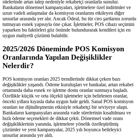
sitelerinde artan talep nedeniyle rekabetçi oranlarla sunulur.
Bankaların dönemsel kampanyaları, işletmelere özel indirimler ve
uzun vadeli anlaşmalar da komisyon oranlarını etkileyen diğer
unsurlar arasında yer alır. Ancak Ödeal, bu tür ciro şartlarını zorunlu
tutmayan esnek yapısıyla öne çıkar. İşletmeler, POS cihazı seçimini
yaparken bu faktörleri göz önünde bulundurarak kendileri için en
uygun maliyetli çözümü bulabilir.
2025/2026 Döneminde POS Komisyon
Oranlarında Yapılan Değişiklikler
Nelerdir?
POS komisyon oranları 2025 trendlerinde dikkat çeken bazı
değişiklikler yaşandı. Ödeme kuruluşları ve bankalar, artan rekabet
ortamında daha esnek ve işletme dostu oranlar sunmaya başladı.
Özellikle küçük ve orta ölçekli işletmeler için belirlenen oranlar,
önceki yıllara kıyasla daha uygun hale geldi. Sanal POS komisyon
oranları ise dijitalleşmenin etkisiyle rekabetçi bir seviyeye ulaştı.
Bankaların kampanyaları arasında vade sürelerinin kısaltılması ve
hızlı ödeme seçenekleri de dikkat çekti. Dönemsel vade oranı
değişikliklerinin yanında, işletmelere yönelik özelleştirilmiş
çözümler ve yeni kampanyalar, 2025 yılı boyunca belirleyici
unsurlar arasında yer aldı.