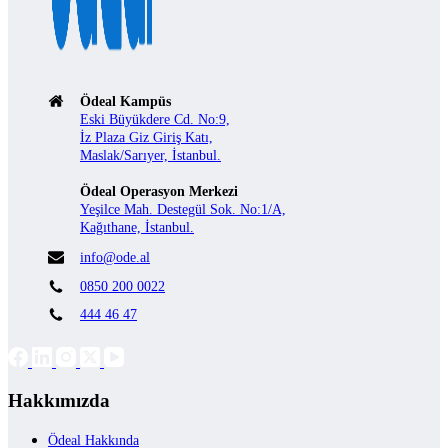
Ödeal Kampüs
Eski Büyükdere Cd. No:9,
İz Plaza Giz Giriş Katı,
Maslak/Sarıyer, İstanbul.
Ödeal Operasyon Merkezi
Yeşilce Mah. Destegül Sok. No:1/A,
Kağıthane, İstanbul.
info@ode.al
0850 200 0022
444 46 47
Hakkımızda
Ödeal Hakkında