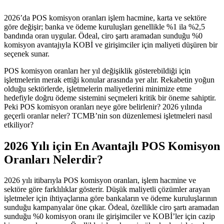
2026’da POS komisyon oranları işlem hacmine, karta ve sektöre
göre değişir; banka ve ödeme kuruluşları genellikle %1 ila %2,5
bandında oran uygular. Ödeal, ciro şartı aramadan sunduğu %0
komisyon avantajıyla KOBİ ve girişimciler için maliyeti düşüren bir
seçenek sunar.
POS komisyon oranları her yıl değişiklik gösterebildiği için
işletmelerin merak ettiği konular arasında yer alır. Rekabetin yoğun
olduğu sektörlerde, işletmelerin maliyetlerini minimize etme
hedefiyle doğru ödeme sistemini seçmeleri kritik bir öneme sahiptir.
Peki POS komisyon oranları neye göre belirlenir? 2026 yılında
geçerli oranlar neler? TCMB’nin son düzenlemesi işletmeleri nasıl
etkiliyor?
2026 Yılı için En Avantajlı POS Komisyon
Oranları Nelerdir?
2026 yılı itibarıyla POS komisyon oranları, işlem hacmine ve
sektöre göre farklılıklar gösterir. Düşük maliyetli çözümler arayan
işletmeler için ihtiyaçlarına göre bankaların ve ödeme kuruluşlarının
sunduğu kampanyalar öne çıkar. Ödeal, özellikle ciro şartı aramadan
sunduğu %0 komisyon oranı ile girişimciler ve KOBİ’ler için cazip