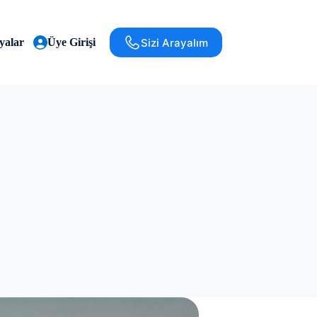
Sizi Arayalım
alar
Üye Girişi
Ödeal Blog