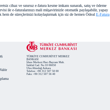
cretsiz cihaz ve sınırsız e-fatura kesme imkanı sunarak, satış ve ödeme
isi ile e-faturalarınızı mali müşavirinizle otomatik paylaşabilir, yapay
rmek hem de süreçlerinizi kolaylaştırmak için siz de hemen Ödeal
E-Fatura
OS
TÜRKİYE CUMHURİYET MERKEZ
BANKASI
İdare Merkezi Hacı Bayram Mah.
İstiklal Cad. No:10 06050
Ulus Altındağ Ankara
 Valör
Telefon: +90 312 507 50 00
Faks: +90 312 507 56 40
plama