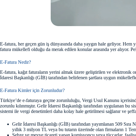
E-fatura, her geçen gün iş dünyasında daha yaygın hale geliyor. Hem yas
fatura mükellefi olduğu da merak edilen konular arasında yer alıyor. Pek
E-Fatura Nedir?
E-fatura, kağıt faturaların yerini almak üzere geliştirilen ve elektron
İdaresi Başkanlığı (GİB) tarafından belirlenen şartlara uygun mükellefler
E-Fatura Kimler için Zorunludur?
Türkiye’de e-faturaya geçme zorunluluğu, Vergi Usul Kanunu içerisinde ye
zorunlu kılınmıştır. Gelir İdaresi Başkanlığı tarafından uygulanan bu siste
sistemi ile vergi denetimleri daha kolay hale getirilmesi sağlanır ve şef
Gelir İdaresi Başkanlığı (GİB) tarafından yayımlanan 509 Sıra Nu
yıllık 3 milyon TL veya bu tutarın üzerinde olan firmaların 1 Tem
Sebze ve meyve ticareti yapan komisyoncu veya tüccarlar, faaliyet