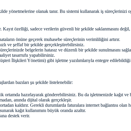
ekilde yönetmelerine olanak tanır. Bu sistemi kullanarak iş süreçlerinizi o
ar. Kayıt özelliği, sadece verilerin güvenli bir şekilde saklanmasını değil
aların önüne geçerek muhasebe süreçlerinin verimliliğini artırır.
lı ve şeffaf bir şekilde gerçekleştirebilirsiniz.
üreçlerinizde belgelerin hatasız ve düzenli bir şekilde sunulmasını sağla
liyet tasarrufu yapabilirsiniz.
İlişkileri Yönetimi) gibi işletme yazılımlarıyla entegre edilebildiği içi
lardan bazıları şu şekilde listelenebilir:
nik ortamda hazırlayarak gönderebilirsiniz. Bu da işletmenizde kağıt ve 
madan, anında dijital olarak gerçekleşir.
ortadan kaldırır. Gerekli durumlarda faturalara internet bağlantısı olan h
sunarak kağıt kullanımını büyük oranda azaltır.
sına destek verir.