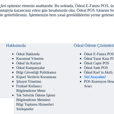
üreçleri optimize etmenin anahtarıdır. Bu noktada, Ödeal E-Fatura POS, ü
antajıyla kazancınız ertesi gün hesabınızda olur. Ödeal POS Aktarım Serv
le getirebilirsiniz. İşletmenizin hem yasal gerekliliklerini yerine geti
Hakkımızda
Ödeal Ödeme Çözümleri
Ödeal Hakkında
Ödeal E-Fatura POS
Kurumsal Yönetim
Ödeal Yazar Kasa P
Ödeal’da Kariyer
Ödeal Cepte POS
Ödeal Kampanyalar
Ödeal Sade POS
Bilgi Güvenliği Politikamız
Ödeal Kart’ta Akıllı
Kişisel Verilerin Korunması
Sizi Arayalım!
Şikayet Yönetimi
POS Komisyon Hesa
Fiziksel Kullanıcı
Aracı
Bilgilendirme Metni
Tek Seferlik Ödeme İşlemi
Bilgilendirme Metinleri
Bilgi Toplumu Hizmetleri
Sözleşmeler