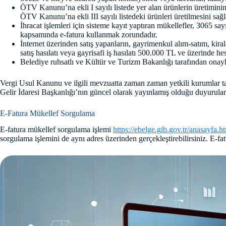
ÖTV Kanunu’na ekli I sayılı listede yer alan ürünlerin üretiminin 
ÖTV Kanunu’na ekli III sayılı listedeki ürünleri üretilmesini sağl
İhracat işlemleri için sisteme kayıt yaptıran mükellefler, 3065 
kapsamında e-fatura kullanmak zorundadır.
İnternet üzerinden satış yapanların, gayrimenkul alım-satım, kiral
satış hasılatı veya gayrisafi iş hasılatı 500.000 TL ve üzerinde h
Belediye ruhsatlı ve Kültür ve Turizm Bakanlığı tarafından onaylı
Vergi Usul Kanunu ve ilgili mevzuatta zaman zaman yetkili kurumlar tara
Gelir İdaresi Başkanlığı’nın güncel olarak yayınlamış olduğu duyuruları
E-Fatura Mükellef Sorgulama
E-fatura mükellef sorgulama işlemi
https://ebelge.gib.gov.tr/anasayfa.h
sorgulama işlemini de aynı adres üzerinden gerçekleştirebilirsiniz. E-f