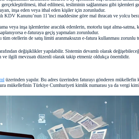
gerçekleştirilmesi, ithal edilmesi, tesliminin sağlanması gibi işlemleri 
ayan, inşa eden veya ithal eden kişiler için zorunludur.
sayılı KDV Kanunu’nun 11’inci maddesine göre mal ihracatı ve yolcu bera
ama veya inşa işlemlerine aracılık edenlerin, motorlu taşıt alma-satma, 
esaplanıyorsa e-faturaya geçiş yapmaları zorunludur.
 tüm otellerin de satış limiti aranmaksızın e-fatura kullanması zorunlu t
fından değişiklikler yapılabilir. Sistemin devamlı olarak değişebileceğ
 ve ilgili mevzuatı düzenli olarak takip etmeniz oldukça önemlidir.
tml
üzerinden yapılır. Bu adres üzerinden faturayı gönderen mükellefin kay
atura mükellefinin Türkiye Cumhuriyeti kimlik numarası ya da vergi kiml