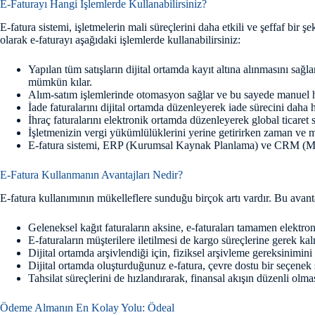
E-Faturayı Hangi İşlemlerde Kullanabilirsiniz?
E-fatura sistemi, işletmelerin mali süreçlerini daha etkili ve şeffaf bir ş
olarak e-faturayı aşağıdaki işlemlerde kullanabilirsiniz:
Yapılan tüm satışların dijital ortamda kayıt altına alınmasını sağl
mümkün kılar.
Alım-satım işlemlerinde otomasyon sağlar ve bu sayede manuel hat
İade faturalarını dijital ortamda düzenleyerek iade sürecini daha hız
İhraç faturalarını elektronik ortamda düzenleyerek global ticaret s
İşletmenizin vergi yükümlülüklerini yerine getirirken zaman ve ma
E-fatura sistemi, ERP (Kurumsal Kaynak Planlama) ve CRM (Müşteri 
E-Fatura Kullanmanın Avantajları Nedir?
E-fatura kullanımının mükelleflere sunduğu birçok artı vardır. Bu avantaj
Geleneksel kağıt faturaların aksine, e-faturaları tamamen elektro
E-faturaların müşterilere iletilmesi de kargo süreçlerine gerek kal
Dijital ortamda arşivlendiği için, fiziksel arşivleme gereksinimini 
Dijital ortamda oluşturduğunuz e-fatura, çevre dostu bir seçenek 
Tahsilat süreçlerini de hızlandırarak, finansal akışın düzenli olma
Ödeme Almanın En Kolay Yolu: Ödeal