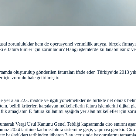
al zorunluluklar hem de operasyonel verimlilik arayışı, birçok firmayı 
i e-fatura kimler için zorunludur? Hangi işlemlerde kullanabilirsiniz ve
ik ortamda oluşturulup gönderilen faturaları ifade eder. Türkiye’de 2013
 için zorunlu hale getirilmiştir.
r alan 223. madde ve ilgili yönetmelikler ile birlikte net olarak belirl
m, belirli kriterleri karşılayan mükelleflerin fatura işlemlerini dijital p
faflık amaçlanır. E-fatura kullanımı aşağıda yer alan mükellefler için zor
maralı Vergi Usul Kanunu Genel Tebliği kapsamında ciro sınırını aşan k
muz 2024 tarihine kadar e-fatura sistemine geçiş yapması gerekir. Ciro t
e başladıkları tarihinden itibaren 3 ay içerisinde başvurularını tamaml