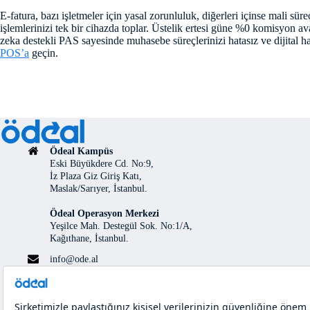
E-fatura, bazı işletmeler için yasal zorunluluk, diğerleri içinse mali s
işlemlerinizi tek bir cihazda toplar. Üstelik ertesi güne %0 komisyon av
zeka destekli PAS sayesinde muhasebe süreçlerinizi hatasız ve dijital ha
POS’a
geçin.
Ödeal Kampüs
Eski Büyükdere Cd. No:9,
İz Plaza Giz Giriş Katı,
Maslak/Sarıyer, İstanbul.
Ödeal Operasyon Merkezi
Yeşilce Mah. Destegül Sok. No:1/A,
Kağıthane, İstanbul.
info@ode.al
0850 200 0022
444 46 47