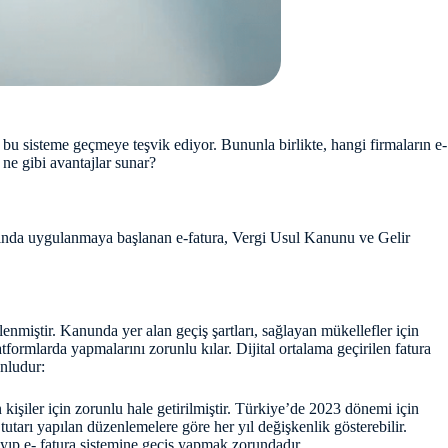
bu sisteme geçmeye teşvik ediyor. Bununla birlikte, hangi firmaların e-
 ne gibi avantajlar sunar?
 yılında uygulanmaya başlanan e-fatura, Vergi Usul Kanunu ve Gelir
enmiştir. Kanunda yer alan geçiş şartları, sağlayan mükellefler için
latformlarda yapmalarını zorunlu kılar. Dijital ortalama geçirilen fatura
unludur:
işiler için zorunlu hale getirilmiştir. Türkiye’de 2023 dönemi için
utarı yapılan düzenlemelere göre her yıl değişkenlik gösterebilir.
ayıp e- fatura sistemine geçiş yapmak zorundadır.