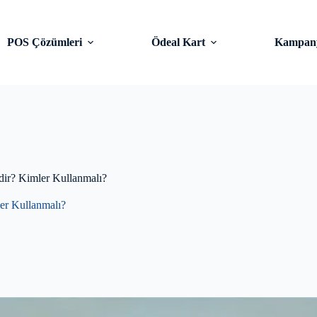
POS Çözümleri
Ödeal Kart
Kampany
r? Kimler Kullanmalı?
r Kullanmalı?