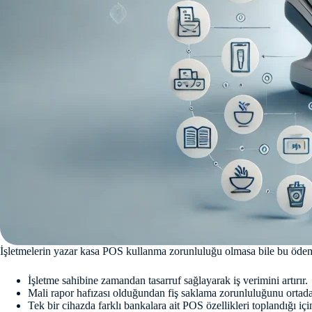
İşletmelerin yazar kasa POS kullanma zorunluluğu olmasa bile bu ödeme c
İşletme sahibine zamandan tasarruf sağlayarak iş verimini artırır.
Mali rapor hafızası olduğundan fiş saklama zorunluluğunu ortadan
Tek bir cihazda farklı bankalara ait POS özellikleri toplandığı içi