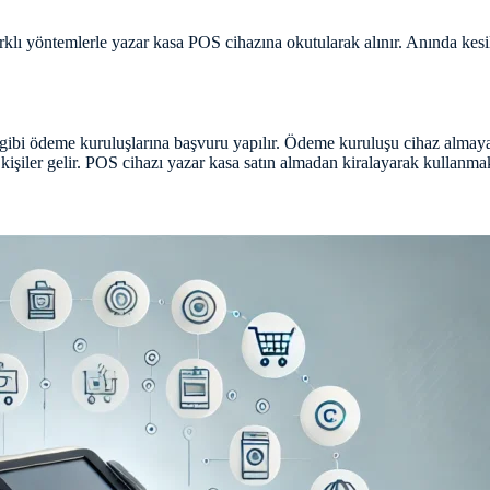
ı yöntemlerle yazar kasa POS cihazına okutularak alınır. Anında kesilen s
.
gibi ödeme kuruluşlarına başvuru yapılır. Ödeme kuruluşu cihaz almay
i kişiler gelir. POS cihazı yazar kasa satın almadan kiralayarak kullanma