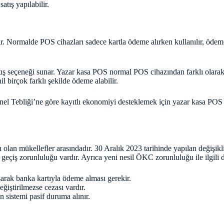
atış yapılabilir.
. Normalde POS cihazları sadece kartla ödeme alırken kullanılır, ödeme 
 satış seçeneği sunar. Yazar kasa POS normal POS cihazından farklı olarak
birçok farklı şekilde ödeme alabilir.
 Tebliği’ne göre kayıtlı ekonomiyi desteklemek için yazar kasa POS ci
lan mükellefler arasındadır. 30 Aralık 2023 tarihinde yapılan değişiklik
iş zorunluluğu vardır. Ayrıca yeni nesil ÖKC zorunluluğu ile ilgili di
şarak banka kartıyla ödeme alması gerekir.
iştirilmezse cezası vardır.
n sistemi pasif duruma alınır.