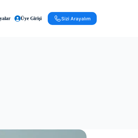
Sizi Arayalım
alar
Üye Girişi
Ödeal Blog