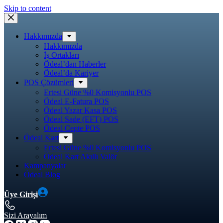
Skip to content
Hakkımızda
Hakkımızda
İş Ortakları
Ödeal’dan Haberler
Ödeal’da Kariyer
POS Çözümleri
Ertesi Güne %0 Komisyonlu POS
Ödeal E-Fatura POS
Ödeal Yazar Kasa POS
Ödeal Sade (EFT) POS
Ödeal Cepte POS
Ödeal Kart
Ertesi Güne %0 Komisyonlu POS
Ödeal Kart Akıllı Valör
Kampanyalar
Ödeal Blog
Üye Girişi
Sizi Arayalım