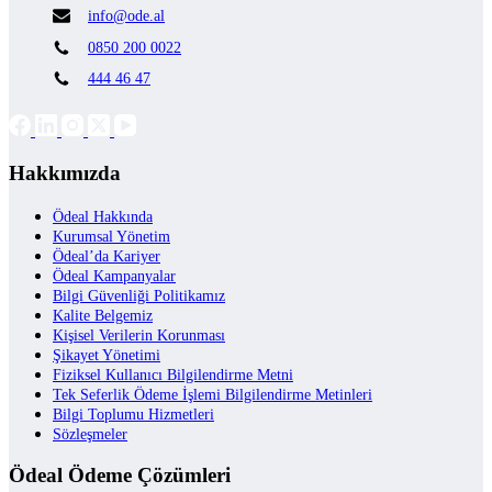
info@ode.al
0850 200 0022
444 46 47
Hakkımızda
Ödeal Hakkında
Kurumsal Yönetim
Ödeal’da Kariyer
Ödeal Kampanyalar
Bilgi Güvenliği Politikamız
Kalite Belgemiz
Kişisel Verilerin Korunması
Şikayet Yönetimi
Fiziksel Kullanıcı Bilgilendirme Metni
Tek Seferlik Ödeme İşlemi Bilgilendirme Metinleri
Bilgi Toplumu Hizmetleri
Sözleşmeler
Ödeal Ödeme Çözümleri