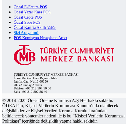
Ödeal E-Fatura POS
Ödeal Yazar Kasa POS
Ödeal Cepte POS
Ödeal Sade POS
Ödeal Kart’ta Akıllı Valör
Sizi Arayalım!
POS Komisyon Hesaplama Aracı
TÜRKİYE CUMHURİYET MERKEZ BANKASI
İdare Merkezi Hacı Bayram Mah.
İstiklal Cad. No:10 06050
Ulus Altındağ Ankara
Telefon: +90 312 507 50 00
Faks: +90 312 507 56 40
© 2014-2025 Ödeal Ödeme Kuruluşu A.Ş Her hakkı saklıdır.
ÖDEAL’ın, Kişisel Verilerin Korunması Kanunu’nda olabilecek
değişiklikler ve Kişisel Verileri Koruma Kurulu tarafından
belirlenecek yöntemler nedeni ile iş bu “Kişisel Verilerin Korunması
Politikası” içeriğinde değişiklik yapma hakkı saklıdır.