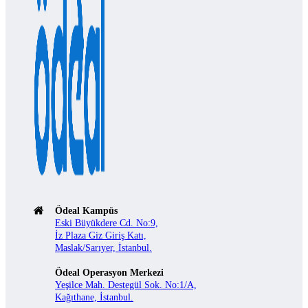
Ödeal Kampüs
Eski Büyükdere Cd. No:9,
İz Plaza Giz Giriş Katı,
Maslak/Sarıyer, İstanbul.
Ödeal Operasyon Merkezi
Yeşilce Mah. Destegül Sok. No:1/A,
Kağıthane, İstanbul.