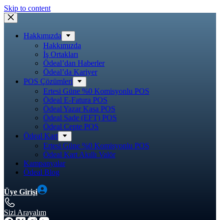
Skip to content
Hakkımızda
Hakkımızda
İş Ortakları
Ödeal’dan Haberler
Ödeal’da Kariyer
POS Çözümleri
Ertesi Güne %0 Komisyonlu POS
Ödeal E-Fatura POS
Ödeal Yazar Kasa POS
Ödeal Sade (EFT) POS
Ödeal Cepte POS
Ödeal Kart
Ertesi Güne %0 Komisyonlu POS
Ödeal Kart Akıllı Valör
Kampanyalar
Ödeal Blog
Üye Girişi
Sizi Arayalım