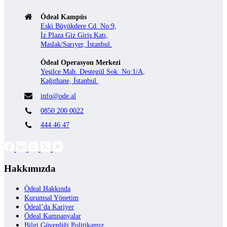
Ödeal Kampüs
Eski Büyükdere Cd. No:9,
İz Plaza Giz Giriş Katı,
Maslak/Sarıyer, İstanbul.
Ödeal Operasyon Merkezi
Yeşilce Mah. Destegül Sok. No:1/A,
Kağıthane, İstanbul.
info@ode.al
0850 200 0022
444 46 47
Hakkımızda
Ödeal Hakkında
Kurumsal Yönetim
Ödeal’da Kariyer
Ödeal Kampanyalar
Bilgi Güvenliği Politikamız