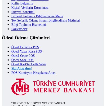
Kalite Belgemiz
Kişisel Verilerin Korunması
Şikayet Yönetimi
Fiziksel Kullanıcı Bilgilendirme Metni
Tek Seferlik Ödeme İşlemi Bilgilendirme Metinleri
Bilgi Toplumu Hizmetleri
Sözleşmeler
Ödeal Ödeme Çözümleri
Ödeal E-Fatura POS
Ödeal Yazar Kasa POS
Ödeal Cepte POS
Ödeal Sade POS
Ödeal Kart’ta Akıllı Valör
Sizi Arayalım!
POS Komisyon Hesaplama Aracı
TÜRKİYE CUMHURİYET MERKEZ BANKASI
İdare Merkezi Hacı Bayram Mah.